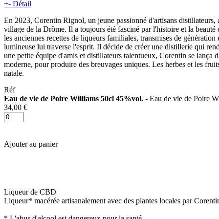
+
-
Détail
En 2023, Corentin Rignol, un jeune passionné d'artisans distillateurs,
village de la Drôme. Il a toujours été fasciné par l'histoire et la bea
les anciennes recettes de liqueurs familiales, transmises de génération 
lumineuse lui traverse l'esprit. Il décide de créer une distillerie qui 
une petite équipe d'amis et distillateurs talentueux, Corentin se lança d
moderne, pour produire des breuvages uniques. Les herbes et les fruits 
natale.
Réf
Eau de vie de Poire Williams 50cl 45%vol.
- Eau de vie de Poire W
34,00 €
Ajouter au panier
Liqueur de CBD
Liqueur* macérée artisanalement avec des plantes locales par Corentin 
* L'abus d'alcool est dangereux pour la santé.