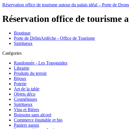
Réservation office de tourisme autour du palais idéal – Porte de Dro
Réservation office de tourisme 
Boutique
Porte de DrômArdèche - Office de Tourisme
Spiritueux
Catégories
Randonnée - Les Topoguides
Librairie
Produits du terroir
Bijoux
Poterie
Art de la table
Objets déco
Cosmétiques
Spiritueux
Vins et Bières
Boissons sans alcool
Commerce équitable et bio
Paniers garnis