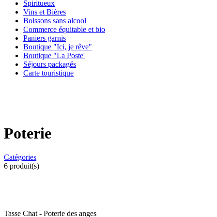
Spiritueux
Vins et Bières
Boissons sans alcool
Commerce équitable et bio
Paniers garnis
Boutique "Ici, je rêve"
Boutique "La Poste'
Séjours packagés
Carte touristique
Poterie
Catégories
6
produit(s)
Tasse Chat - Poterie des anges