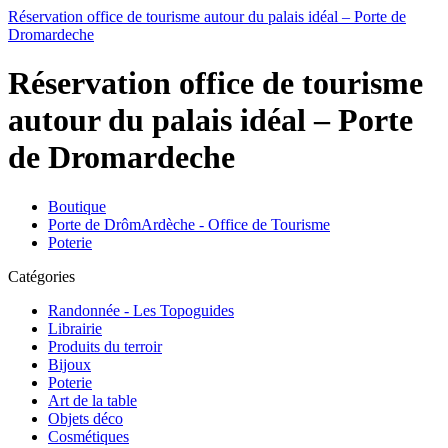
Réservation office de tourisme autour du palais idéal – Porte de
Dromardeche
Réservation office de tourisme
autour du palais idéal – Porte
de Dromardeche
Boutique
Porte de DrômArdèche - Office de Tourisme
Poterie
Catégories
Randonnée - Les Topoguides
Librairie
Produits du terroir
Bijoux
Poterie
Art de la table
Objets déco
Cosmétiques